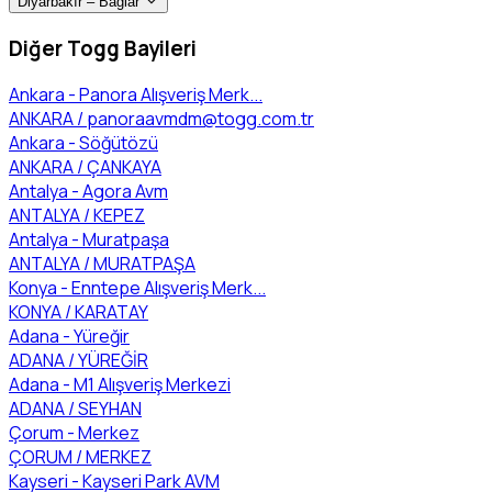
Diyarbakır – Bağlar
Diğer Togg Bayileri
Ankara - Panora Alışveriş Merk...
ANKARA /
panoraavmdm@togg.com.tr
Ankara - Söğütözü
ANKARA / ÇANKAYA
Antalya - Agora Avm
ANTALYA / KEPEZ
Antalya - Muratpaşa
ANTALYA / MURATPAŞA
Konya - Enntepe Alışveriş Merk...
KONYA / KARATAY
Adana - Yüreğir
ADANA / YÜREĞİR
Adana - M1 Alışveriş Merkezi
ADANA / SEYHAN
Çorum - Merkez
ÇORUM / MERKEZ
Kayseri - Kayseri Park AVM