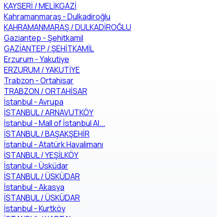
KAYSERİ / MELİKGAZİ
Kahramanmaraş - Dulkadiroğlu
KAHRAMANMARAŞ / DULKADİROĞLU
Gaziantep - Şehitkamil
GAZİANTEP / ŞEHİTKAMİL
Erzurum - Yakutiye
ERZURUM / YAKUTİYE
Trabzon - Ortahisar
TRABZON / ORTAHİSAR
İstanbul - Avrupa
İSTANBUL / ARNAVUTKÖY
İstanbul - Mall of İstanbul Al...
İSTANBUL / BAŞAKŞEHİR
İstanbul - Atatürk Havalimanı
İSTANBUL / YEŞİLKÖY
İstanbul - Üsküdar
İSTANBUL / ÜSKÜDAR
İstanbul - Akasya
İSTANBUL / ÜSKÜDAR
İstanbul - Kurtköy