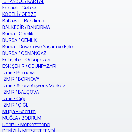
İSTANBUL / KARTAL
Kocaeli - Gebze
KOCELİ / GEBZE
Balıkesir - Bandırma
BALIKESİR / BANDIRMA
Bursa - Gemlik
BURSA / GEMLİK
Bursa - Downtown Yaşam ve Eğle...
BURSA / OSMANGAZİ
Eskişehir - Odunpazarı
ESKİŞEHİR / ODUNPAZARI
İzmir - Bornova
İZMİR / BORNOVA
İzmir - Agora Alışveriş Merkez...
İZMİR / BALÇOVA
İzmir - Çiğli
İZMİR / ÇİĞLİ
Muğla - Bodrum
MUĞLA / BODRUM
Denizli - Merkezefendi
DENİZLİ / MERKEZEFENDİ