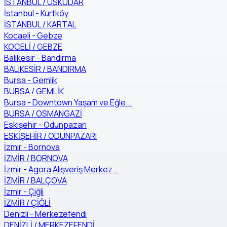
İSTANBUL / ÜSKÜDAR
İstanbul - Kurtköy
İSTANBUL / KARTAL
Kocaeli - Gebze
KOCELİ / GEBZE
Balıkesir - Bandırma
BALIKESİR / BANDIRMA
Bursa - Gemlik
BURSA / GEMLİK
Bursa - Downtown Yaşam ve Eğle...
BURSA / OSMANGAZİ
Eskişehir - Odunpazarı
ESKİŞEHİR / ODUNPAZARI
İzmir - Bornova
İZMİR / BORNOVA
İzmir - Agora Alışveriş Merkez...
İZMİR / BALÇOVA
İzmir - Çiğli
İZMİR / ÇİĞLİ
Denizli - Merkezefendi
DENİZLİ / MERKEZEFENDİ