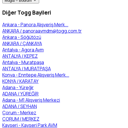
Muğla – Bodrum
Diğer Togg Bayileri
Ankara - Panora Alışveriş Merk...
ANKARA /
panoraavmdm@togg.com.tr
Ankara - Söğütözü
ANKARA / ÇANKAYA
Antalya - Agora Avm
ANTALYA / KEPEZ
Antalya - Muratpaşa
ANTALYA / MURATPAŞA
Konya - Enntepe Alışveriş Merk...
KONYA / KARATAY
Adana - Yüreğir
ADANA / YÜREĞİR
Adana - M1 Alışveriş Merkezi
ADANA / SEYHAN
Çorum - Merkez
ÇORUM / MERKEZ
Kayseri - Kayseri Park AVM