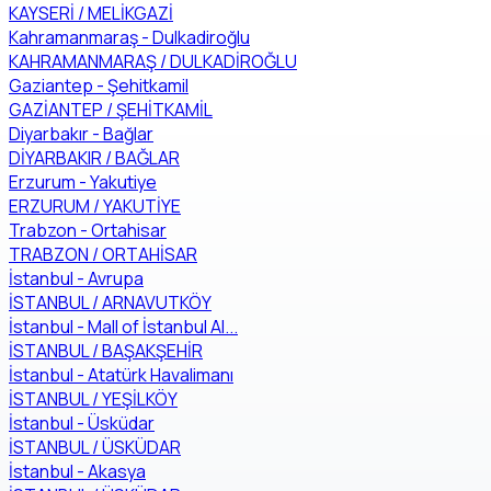
KAYSERİ / MELİKGAZİ
Kahramanmaraş - Dulkadiroğlu
KAHRAMANMARAŞ / DULKADİROĞLU
Gaziantep - Şehitkamil
GAZİANTEP / ŞEHİTKAMİL
Diyarbakır - Bağlar
DİYARBAKIR / BAĞLAR
Erzurum - Yakutiye
ERZURUM / YAKUTİYE
Trabzon - Ortahisar
TRABZON / ORTAHİSAR
İstanbul - Avrupa
İSTANBUL / ARNAVUTKÖY
İstanbul - Mall of İstanbul Al...
İSTANBUL / BAŞAKŞEHİR
İstanbul - Atatürk Havalimanı
İSTANBUL / YEŞİLKÖY
İstanbul - Üsküdar
İSTANBUL / ÜSKÜDAR
İstanbul - Akasya