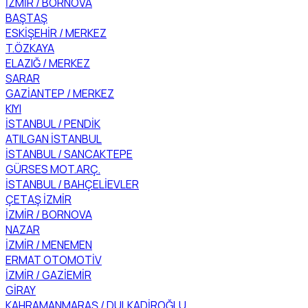
İZMİR / BORNOVA
BAŞTAŞ
ESKİŞEHİR / MERKEZ
T.ÖZKAYA
ELAZIĞ / MERKEZ
SARAR
GAZİANTEP / MERKEZ
KIYI
İSTANBUL / PENDİK
ATILGAN İSTANBUL
İSTANBUL / SANCAKTEPE
GÜRSES MOT.ARÇ.
İSTANBUL / BAHÇELİEVLER
ÇETAŞ İZMİR
İZMİR / BORNOVA
NAZAR
İZMİR / MENEMEN
ERMAT OTOMOTİV
İZMİR / GAZİEMİR
GİRAY
KAHRAMANMARAŞ / DULKADİROĞLU