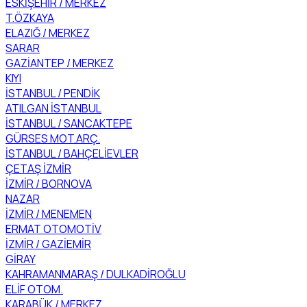
ESKİŞEHİR / MERKEZ
T.ÖZKAYA
ELAZIĞ / MERKEZ
SARAR
GAZİANTEP / MERKEZ
KIYI
İSTANBUL / PENDİK
ATILGAN İSTANBUL
İSTANBUL / SANCAKTEPE
GÜRSES MOT.ARÇ.
İSTANBUL / BAHÇELİEVLER
ÇETAŞ İZMİR
İZMİR / BORNOVA
NAZAR
İZMİR / MENEMEN
ERMAT OTOMOTİV
İZMİR / GAZİEMİR
GİRAY
KAHRAMANMARAŞ / DULKADİROĞLU
ELİF OTOM.
KARABÜK / MERKEZ