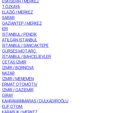
ESKİŞEHİR / MERKEZ
T.ÖZKAYA
ELAZIĞ / MERKEZ
SARAR
GAZİANTEP / MERKEZ
KIYI
İSTANBUL / PENDİK
ATILGAN İSTANBUL
İSTANBUL / SANCAKTEPE
GÜRSES MOT.ARÇ.
İSTANBUL / BAHÇELİEVLER
ÇETAŞ İZMİR
İZMİR / BORNOVA
NAZAR
İZMİR / MENEMEN
ERMAT OTOMOTİV
İZMİR / GAZİEMİR
GİRAY
KAHRAMANMARAŞ / DULKADİROĞLU
ELİF OTOM.
KARABÜK / MERKEZ