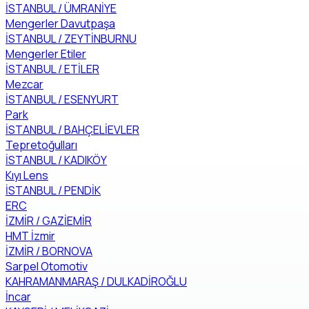
İSTANBUL / ÜMRANİYE
Mengerler Davutpaşa
İSTANBUL / ZEYTİNBURNU
Mengerler Etiler
İSTANBUL / ETİLER
Mezcar
İSTANBUL / ESENYURT
Park
İSTANBUL / BAHÇELİEVLER
Tepretoğulları
İSTANBUL / KADIKÖY
Kıyı Lens
İSTANBUL / PENDİK
ERC
İZMİR / GAZİEMİR
HMT İzmir
İZMİR / BORNOVA
Sarpel Otomotiv
KAHRAMANMARAŞ / DULKADİROĞLU
İncar