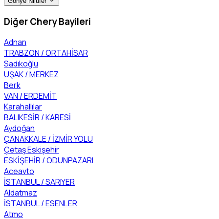
Gönye Nilüfer
Diğer Chery Bayileri
Adnan
TRABZON / ORTAHİSAR
Sadıkoğlu
UŞAK / MERKEZ
Berk
VAN / ERDEMİT
Karahallılar
BALIKESİR / KARESİ
Aydoğan
ÇANAKKALE / İZMİR YOLU
Çetaş Eskişehir
ESKİŞEHİR / ODUNPAZARI
Aceavto
İSTANBUL / SARIYER
Aldatmaz
İSTANBUL / ESENLER
Atmo