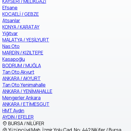
KAYSERİ / MELİKGAZİ
Efsane
KOCAELİ / GEBZE
Atsanlar
KONYA / KARATAY
Yiğitvar
MALATYA / YEŞİLYURT
Nas Oto
MARDİN / KIZILTEPE
Kasapoğlu
BODRUM / MUĞLA
Tan Oto Akyurt
ANKARA / AKYURT
Tan Oto Yenimahalle
ANKARA / YENİMAHALLE
Mengerler Ankara
ANKARA / ETİMESGUT
HMT Aydın
AYDIN / EFELER
BURSA / NİLÜFER
Yüzüncüyıl Mah. İzmir Yolu Cad. No: 442 Nilüfer / Bursa