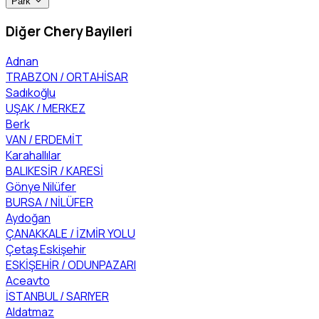
Park
Diğer Chery Bayileri
Adnan
TRABZON / ORTAHİSAR
Sadıkoğlu
UŞAK / MERKEZ
Berk
VAN / ERDEMİT
Karahallılar
BALIKESİR / KARESİ
Gönye Nilüfer
BURSA / NİLÜFER
Aydoğan
ÇANAKKALE / İZMİR YOLU
Çetaş Eskişehir
ESKİŞEHİR / ODUNPAZARI
Aceavto
İSTANBUL / SARIYER
Aldatmaz