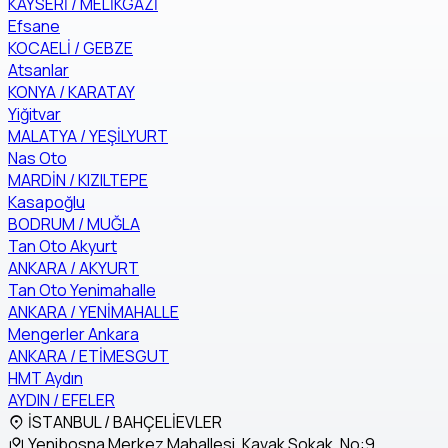
KAYSERİ / MELİKGAZİ
Efsane
KOCAELİ / GEBZE
Atsanlar
KONYA / KARATAY
Yiğitvar
MALATYA / YEŞİLYURT
Nas Oto
MARDİN / KIZILTEPE
Kasapoğlu
BODRUM / MUĞLA
Tan Oto Akyurt
ANKARA / AKYURT
Tan Oto Yenimahalle
ANKARA / YENİMAHALLE
Mengerler Ankara
ANKARA / ETİMESGUT
HMT Aydın
AYDIN / EFELER
İSTANBUL / BAHÇELİEVLER
Yenibosna Merkez Mahallesi, Kavak Sokak, No:9