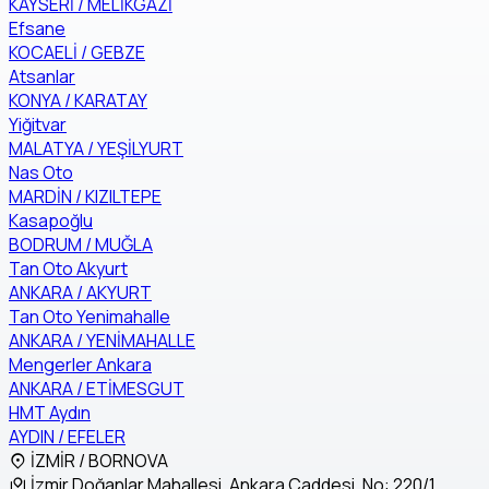
KAYSERİ / MELİKGAZİ
Efsane
KOCAELİ / GEBZE
Atsanlar
KONYA / KARATAY
Yiğitvar
MALATYA / YEŞİLYURT
Nas Oto
MARDİN / KIZILTEPE
Kasapoğlu
BODRUM / MUĞLA
Tan Oto Akyurt
ANKARA / AKYURT
Tan Oto Yenimahalle
ANKARA / YENİMAHALLE
Mengerler Ankara
ANKARA / ETİMESGUT
HMT Aydın
AYDIN / EFELER
İZMİR / BORNOVA
İzmir Doğanlar Mahallesi, Ankara Caddesi, No: 220/1