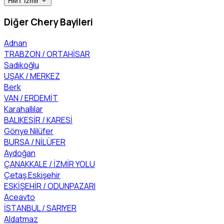
HMT İzmir
Diğer Chery Bayileri
Adnan
TRABZON / ORTAHİSAR
Sadıkoğlu
UŞAK / MERKEZ
Berk
VAN / ERDEMİT
Karahallılar
BALIKESİR / KARESİ
Gönye Nilüfer
BURSA / NİLÜFER
Aydoğan
ÇANAKKALE / İZMİR YOLU
Çetaş Eskişehir
ESKİŞEHİR / ODUNPAZARI
Aceavto
İSTANBUL / SARIYER
Aldatmaz