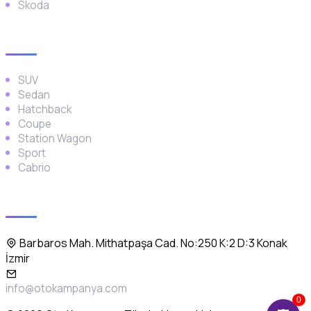
Skoda
Araç Türleri
SUV
Sedan
Hatchback
Coupe
Station Wagon
Sport
Cabrio
İletişim
Barbaros Mah. Mithatpaşa Cad. No:250 K:2 D:3 Konak
İzmir
info@otokampanya.com
0