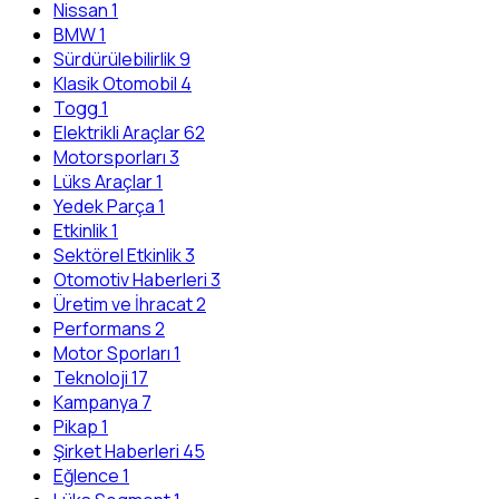
Nissan
1
BMW
1
Sürdürülebilirlik
9
Klasik Otomobil
4
Togg
1
Elektrikli Araçlar
62
Motorsporları
3
Lüks Araçlar
1
Yedek Parça
1
Etkinlik
1
Sektörel Etkinlik
3
Otomotiv Haberleri
3
Üretim ve İhracat
2
Performans
2
Motor Sporları
1
Teknoloji
17
Kampanya
7
Pikap
1
Şirket Haberleri
45
Eğlence
1