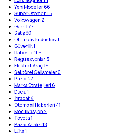
Lüks Segment
1
Yeni Modeller
66
Süper Otomobil
5
Volkswagen
2
Genel
77
Satış
30
Otomotiv Endüstrisi
1
Güvenlik
1
Haberler
106
Regülasyonlar
5
Elektrikli Araç
15
Sektörel Gelişmeler
8
Pazar
27
Marka Stratejileri
6
Dacia
1
İhracat
4
Otomobil Haberleri
41
Modifikasyon
2
Toyota
1
Pazar Analizi
18
Lüks
1