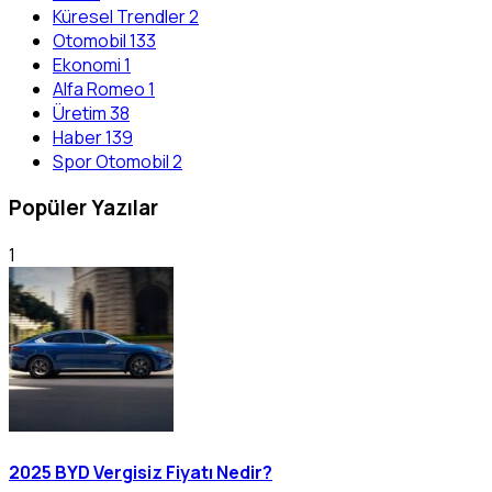
Küresel Trendler
2
Otomobil
133
Ekonomi
1
Alfa Romeo
1
Üretim
38
Haber
139
Spor Otomobil
2
Popüler Yazılar
1
2025 BYD Vergisiz Fiyatı Nedir?