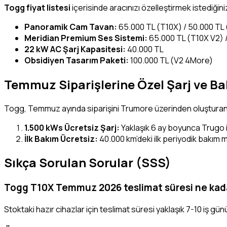
Togg fiyat listesi
içerisinde aracınızı özelleştirmek istediği
Panoramik Cam Tavan:
65.000 TL (T10X) / 50.000 TL
Meridian Premium Ses Sistemi:
65.000 TL (T10X V2) /
22 kW AC Şarj Kapasitesi:
40.000 TL
Obsidiyen Tasarım Paketi:
100.000 TL (V2 4More)
Temmuz Siparişlerine Özel Şarj ve Ba
Togg, Temmuz ayında siparişini Trumore üzerinden oluşturan 
1.500 kWs Ücretsiz Şarj:
Yaklaşık 6 ay boyunca Trugo 
İlk Bakım Ücretsiz:
40.000 km’deki ilk periyodik bakım 
Sıkça Sorulan Sorular (SSS)
Togg T10X Temmuz 2026 teslimat süresi ne kad
Stoktaki hazır cihazlar için teslimat süresi yaklaşık 7-10 iş g