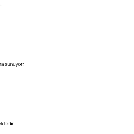
:
aha sunuyor:
ektedir.