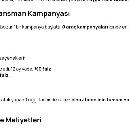
inansman Kampanyası
ozan” bir kampanya başlattı.
0 araç kampanyaları
içinde en 
 seçenekleri:
redi, 12 ay vade,
%0 faiz
.
faiz
.
r atak yapan Togg, tarihinde ilk kez
cihaz bedelinin tamamına
e Maliyetleri