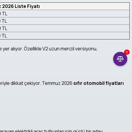
2026 Liste Fiyatı
0 TL
0 TL
0 TL
0 TL
 yer alıyor. Özellikle V2 uzun menzil versiyonu,
0
eriyle dikkat çekiyor. Temmuz 2026
sıfır otomobil fiyatları
arayan elektrikli araç tutkunları için güçlü bir aday.