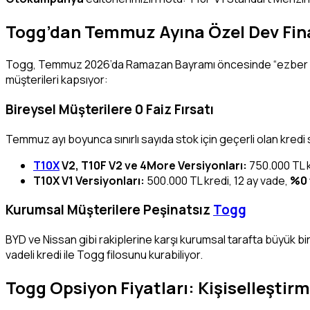
Togg’dan Temmuz Ayına Özel Dev F
Togg, Temmuz 2026’da Ramazan Bayramı öncesinde “ezber b
müşterileri kapsıyor:
Bireysel Müşterilere 0 Faiz Fırsatı
Temmuz ayı boyunca sınırlı sayıda stok için geçerli olan kredi
T10X
V2, T10F V2 ve 4More Versiyonları:
750.000 TL k
T10X V1 Versiyonları:
500.000 TL kredi, 12 ay vade,
%0 
Kurumsal Müşterilere Peşinatsız
Togg
BYD ve Nissan gibi rakiplerine karşı kurumsal tarafta büyük bi
vadeli kredi ile Togg filosunu kurabiliyor.
Togg Opsiyon Fiyatları: Kişiselleştirm