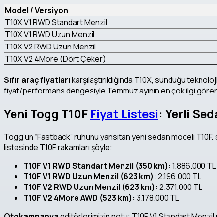
Model / Versiyon
T10X V1 RWD Standart Menzil
T10X V1 RWD Uzun Menzil
T10X V2 RWD Uzun Menzil
T10X V2 4More (Dört Çeker)
Sıfır araç fiyatları
karşılaştırıldığında T10X, sunduğu teknoloj
fiyat/performans dengesiyle Temmuz ayının en çok ilgi gören
Yeni Togg T10F
Fiyat Listesi
: Yerli S
Togg’un “Fastback” ruhunu yansıtan yeni sedan modeli T10F, 
listesinde T10F rakamları şöyle:
T10F V1 RWD Standart Menzil (350 km):
1.886.000 TL
T10F V1 RWD Uzun Menzil (623 km):
2.196.000 TL
T10F V2 RWD Uzun Menzil (623 km):
2.371.000 TL
T10F V2 4More AWD (523 km):
3.178.000 TL
Otokampanya
editörlerimizin notu: T10F V1 Standart Menzil mo