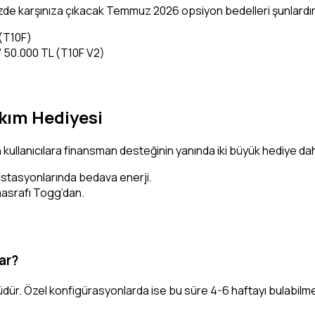
nizde karşınıza çıkacak Temmuz 2026 opsiyon bedelleri şunlardır
 (T10F)
 50.000 TL (T10F V2)
kım Hediyesi
kullanıcılara finansman desteğinin yanında iki büyük hediye d
istasyonlarında bedava enerji.
masrafı Togg’dan.
ar?
ünüdür. Özel konfigürasyonlarda ise bu süre 4-6 haftayı bulabilm