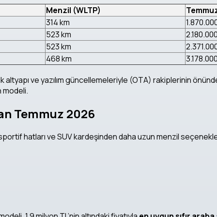
Menzil (WLTP)
Temmuz 
314 km
1.870.00
523 km
2.180.00
523 km
2.371.00
468 km
3.178.00
ik altyapı ve yazılım güncellemeleriyle (OTA) rakiplerinin önünde
 modeli.
edan Temmuz 2026
sportif hatları ve SUV kardeşinden daha uzun menzil seçenekl
deli, 1.9 milyon TL’nin altındaki fiyatıyla
en uygun sıfır araba