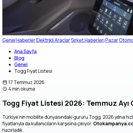
Genel
Haberler
Elektrikli Araçlar
Şirket Haberleri
Pazar
Otomob
Ana Sayfa
Blog
Genel
Togg Fiyat Listesi
17 Temmuz 2026
4 min okuma
Togg Fiyat Listesi 2026: Temmuz Ayı Gü
Türkiye’nin mobilite dünyasındaki gururu Togg, 2026 yılına hız
fiyatlarıyla da kullanıcıların karşısına çıkıyor.
Otokampanya.c
hazırladık.