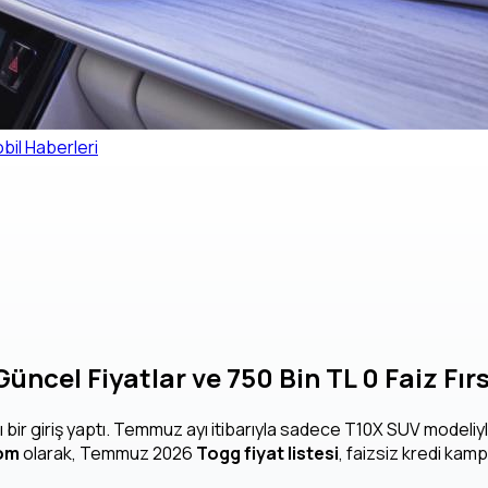
il Haberleri
ncel Fiyatlar ve 750 Bin TL 0 Faiz Fır
lı bir giriş yaptı. Temmuz ayı itibarıyla sadece T10X SUV model
om
olarak, Temmuz 2026
Togg fiyat listesi
, faizsiz kredi kam