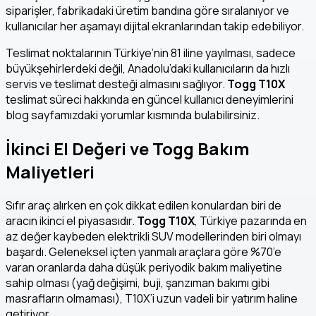
siparişler, fabrikadaki üretim bandına göre sıralanıyor ve
kullanıcılar her aşamayı dijital ekranlarından takip edebiliyor.
Teslimat noktalarının Türkiye’nin 81 iline yayılması, sadece
büyükşehirlerdeki değil, Anadolu’daki kullanıcıların da hızlı
servis ve teslimat desteği almasını sağlıyor.
Togg T10X
teslimat süreci hakkında en güncel kullanıcı deneyimlerini
blog sayfamızdaki yorumlar kısmında bulabilirsiniz.
İkinci El Değeri ve Togg Bakım
Maliyetleri
Sıfır araç alırken en çok dikkat edilen konulardan biri de
aracın ikinci el piyasasıdır.
Togg T10X
, Türkiye pazarında en
az değer kaybeden elektrikli SUV modellerinden biri olmayı
başardı. Geleneksel içten yanmalı araçlara göre %70’e
varan oranlarda daha düşük periyodik bakım maliyetine
sahip olması (yağ değişimi, buji, şanzıman bakımı gibi
masrafların olmaması), T10X’i uzun vadeli bir yatırım haline
getiriyor.