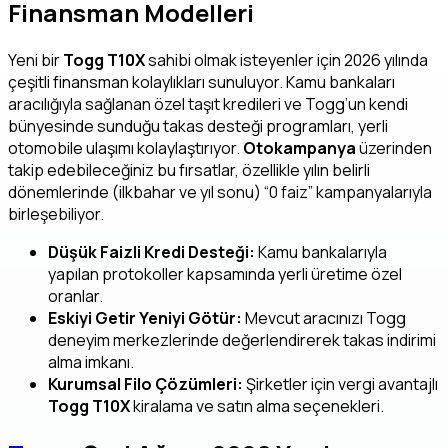
Finansman Modelleri
Yeni bir
Togg T10X
sahibi olmak isteyenler için 2026 yılında
çeşitli finansman kolaylıkları sunuluyor. Kamu bankaları
aracılığıyla sağlanan özel taşıt kredileri ve Togg’un kendi
bünyesinde sunduğu takas desteği programları, yerli
otomobile ulaşımı kolaylaştırıyor.
Otokampanya
üzerinden
takip edebileceğiniz bu fırsatlar, özellikle yılın belirli
dönemlerinde (ilkbahar ve yıl sonu) “0 faiz” kampanyalarıyla
birleşebiliyor.
Düşük Faizli Kredi Desteği:
Kamu bankalarıyla
yapılan protokoller kapsamında yerli üretime özel
oranlar.
Eskiyi Getir Yeniyi Götür:
Mevcut aracınızı Togg
deneyim merkezlerinde değerlendirerek takas indirimi
alma imkanı.
Kurumsal Filo Çözümleri:
Şirketler için vergi avantajlı
Togg T10X
kiralama ve satın alma seçenekleri.