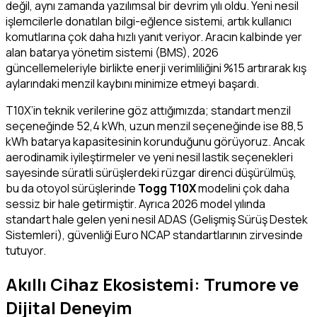
değil, aynı zamanda yazılımsal bir devrim yılı oldu. Yeni nesil
işlemcilerle donatılan bilgi-eğlence sistemi, artık kullanıcı
komutlarına çok daha hızlı yanıt veriyor. Aracın kalbinde yer
alan batarya yönetim sistemi (BMS), 2026
güncellemeleriyle birlikte enerji verimliliğini %15 artırarak kış
aylarındaki menzil kaybını minimize etmeyi başardı.
T10X’in teknik verilerine göz attığımızda; standart menzil
seçeneğinde 52,4 kWh, uzun menzil seçeneğinde ise 88,5
kWh batarya kapasitesinin korunduğunu görüyoruz. Ancak
aerodinamik iyileştirmeler ve yeni nesil lastik seçenekleri
sayesinde süratli sürüşlerdeki rüzgar direnci düşürülmüş,
bu da otoyol sürüşlerinde
Togg T10X
modelini çok daha
sessiz bir hale getirmiştir. Ayrıca 2026 model yılında
standart hale gelen yeni nesil ADAS (Gelişmiş Sürüş Destek
Sistemleri), güvenliği Euro NCAP standartlarının zirvesinde
tutuyor.
Akıllı Cihaz Ekosistemi: Trumore ve
Dijital Deneyim