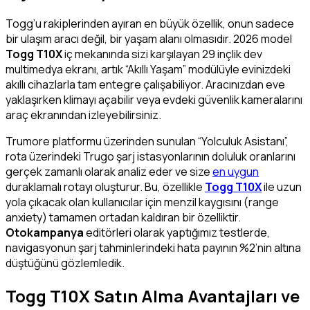
Togg’u rakiplerinden ayıran en büyük özellik, onun sadece
bir ulaşım aracı değil, bir yaşam alanı olmasıdır. 2026 model
Togg T10X
iç mekanında sizi karşılayan 29 inçlik dev
multimedya ekranı, artık “Akıllı Yaşam” modülüyle evinizdeki
akıllı cihazlarla tam entegre çalışabiliyor. Aracınızdan eve
yaklaşırken klimayı açabilir veya evdeki güvenlik kameralarını
araç ekranından izleyebilirsiniz.
Trumore platformu üzerinden sunulan “Yolculuk Asistanı”,
rota üzerindeki Trugo şarj istasyonlarının doluluk oranlarını
gerçek zamanlı olarak analiz eder ve size
en uygun
duraklamalı rotayı oluşturur. Bu, özellikle
Togg T10X
ile uzun
yola çıkacak olan kullanıcılar için menzil kaygısını (range
anxiety) tamamen ortadan kaldıran bir özelliktir.
Otokampanya
editörleri olarak yaptığımız testlerde,
navigasyonun şarj tahminlerindeki hata payının %2’nin altına
düştüğünü gözlemledik.
Togg T10X Satın Alma Avantajları ve