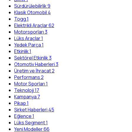
Sürdürülebilirlik
9
Klasik Otomobil
4
Togg
1
Elektrikli Araçlar
62
Motorsporları
3
Lüks Araçlar
1
Yedek Parça
1
Etkinlik
1
Sektörel Etkinlik
3
Otomotiv Haberleri
3
Üretim ve İhracat
2
Performans
2
Motor Sporları
1
Teknoloji
17
Kampanya
7
Pikap
1
Şirket Haberleri
45
Eğlence
1
Lüks Segment
1
Yeni Modeller
66