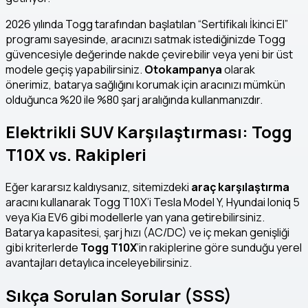
2026 yılında Togg tarafından başlatılan “Sertifikalı İkinci El”
programı sayesinde, aracınızı satmak istediğinizde Togg
güvencesiyle değerinde nakde çevirebilir veya yeni bir üst
modele geçiş yapabilirsiniz.
Otokampanya
olarak
önerimiz, batarya sağlığını korumak için aracınızı mümkün
olduğunca %20 ile %80 şarj aralığında kullanmanızdır.
Elektrikli SUV Karşılaştırması: Togg
T10X vs. Rakipleri
Eğer kararsız kaldıysanız, sitemizdeki
araç karşılaştırma
aracını kullanarak Togg T10X’i Tesla Model Y, Hyundai Ioniq 5
veya Kia EV6 gibi modellerle yan yana getirebilirsiniz.
Batarya kapasitesi, şarj hızı (AC/DC) ve iç mekan genişliği
gibi kriterlerde
Togg T10X
’in rakiplerine göre sunduğu yerel
avantajları detaylıca inceleyebilirsiniz.
Sıkça Sorulan Sorular (SSS)