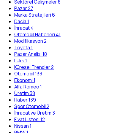
Sektörel Gelişmeler
8
Pazar
27
Marka Stratejileri
6
Dacia
1
İhracat
4
Otomobil Haberleri
41
Modifikasyon
2
Toyota
1
Pazar Analizi
18
Lüks
1
Küresel Trendler
2
Otomobil
133
Ekonomi
1
Alfa Romeo
1
Üretim
38
Haber
139
Spor Otomobil
2
İhracat ve Üretim
3
Fiyat Listesi
12
Nissan
1
BMW
1