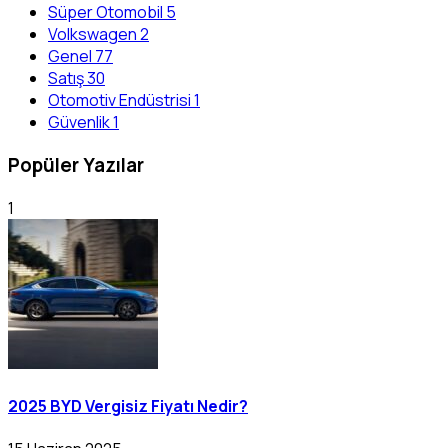
Süper Otomobil
5
Volkswagen
2
Genel
77
Satış
30
Otomotiv Endüstrisi
1
Güvenlik
1
Popüler Yazılar
1
2025 BYD Vergisiz Fiyatı Nedir?