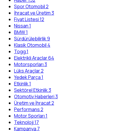
Spor Otomobil
2
İhracat ve Üretim
3
Fiyat Listesi
12
Nissan
1
BMW
1
Sürdürülebilirlik
9
Klasik Otomobil
4
Togg
1
Elektrikli Araçlar
64
Motorsporları
3
Lüks Araçlar
2
Yedek Parça
1
Etkinlik
1
Sektörel Etkinlik
3
Otomotiv Haberleri
3
Üretim ve İhracat
2
Performans
2
Motor Sporları
1
Teknoloji
17
Kampanya
7