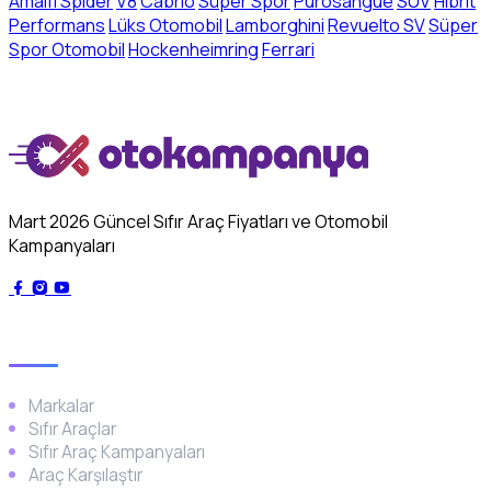
Amalfi Spider
V8
Cabrio
Süper Spor
Purosangue
SUV
Hibrit
Performans
Lüks Otomobil
Lamborghini
Revuelto SV
Süper
Spor Otomobil
Hockenheimring
Ferrari
Mart 2026 Güncel Sıfır Araç Fiyatları ve Otomobil
Kampanyaları
Genel
Markalar
Sıfır Araçlar
Sıfır Araç Kampanyaları
Araç Karşılaştır