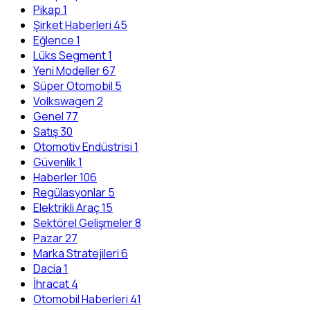
Pikap
1
Şirket Haberleri
45
Eğlence
1
Lüks Segment
1
Yeni Modeller
67
Süper Otomobil
5
Volkswagen
2
Genel
77
Satış
30
Otomotiv Endüstrisi
1
Güvenlik
1
Haberler
106
Regülasyonlar
5
Elektrikli Araç
15
Sektörel Gelişmeler
8
Pazar
27
Marka Stratejileri
6
Dacia
1
İhracat
4
Otomobil Haberleri
41