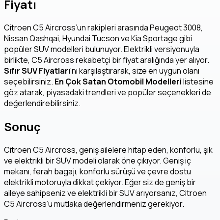
Fiyatı
Citroen C5 Aircross’un rakipleri arasında Peugeot 3008,
Nissan Qashqai, Hyundai Tucson ve Kia Sportage gibi
popüler SUV modelleri bulunuyor. Elektrikli versiyonuyla
birlikte, C5 Aircross rekabetçi bir fiyat aralığında yer alıyor.
Sıfır SUV Fiyatları
‘nı karşılaştırarak, size en uygun olanı
seçebilirsiniz.
En Çok Satan Otomobil Modelleri
listesine
göz atarak, piyasadaki trendleri ve popüler seçenekleri de
değerlendirebilirsiniz.
Sonuç
Citroen C5 Aircross, geniş ailelere hitap eden, konforlu, şık
ve elektrikli bir SUV modeli olarak öne çıkıyor. Geniş iç
mekanı, ferah bagajı, konforlu sürüşü ve çevre dostu
elektrikli motoruyla dikkat çekiyor. Eğer siz de geniş bir
aileye sahipseniz ve elektrikli bir SUV arıyorsanız, Citroen
C5 Aircross’u mutlaka değerlendirmeniz gerekiyor.