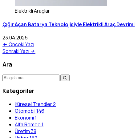
Elektrikli Araçlar
Çığır Açan Batarya Teknolojisiyle Elektrikli Araç Devrimi
23.04.2025
Önceki Yazı
Sonraki Yazı
Ara
Kategoriler
Küresel Trendler
2
Otomobil
146
Ekonomi
1
Alfa Romeo
1
Üretim
38
Haber
152