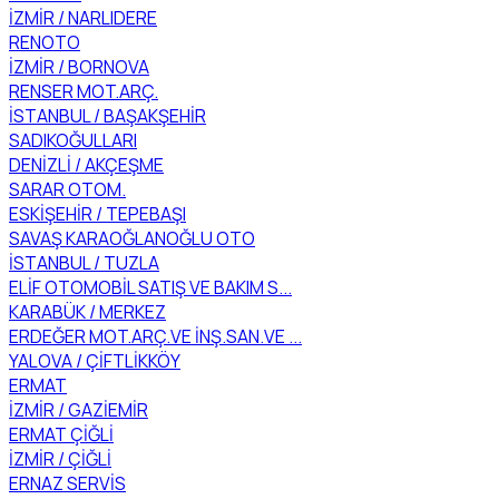
İZMİR / NARLIDERE
RENOTO
İZMİR / BORNOVA
RENSER MOT.ARÇ.
İSTANBUL / BAŞAKŞEHİR
SADIKOĞULLARI
DENİZLİ / AKÇEŞME
SARAR OTOM.
ESKİŞEHİR / TEPEBAŞI
SAVAŞ KARAOĞLANOĞLU OTO
İSTANBUL / TUZLA
ELİF OTOMOBİL SATIŞ VE BAKIM S...
KARABÜK / MERKEZ
ERDEĞER MOT.ARÇ.VE İNŞ.SAN.VE ...
YALOVA / ÇİFTLİKKÖY
ERMAT
İZMİR / GAZİEMİR
ERMAT ÇİĞLİ
İZMİR / ÇİĞLİ
ERNAZ SERVİS