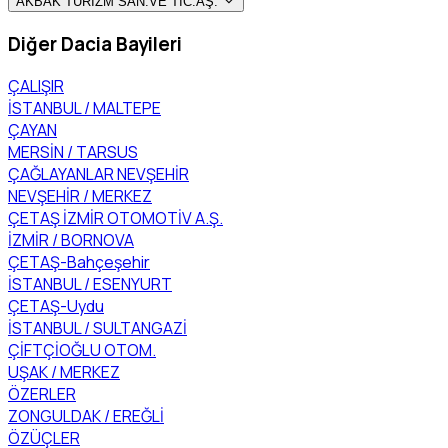
AKBAK TURİZM SAN.VE TİC.AŞ.
Diğer Dacia Bayileri
ÇALIŞIR
İSTANBUL / MALTEPE
ÇAYAN
MERSİN / TARSUS
ÇAĞLAYANLAR NEVŞEHİR
NEVŞEHİR / MERKEZ
ÇETAŞ İZMİR OTOMOTİV A.Ş.
İZMİR / BORNOVA
ÇETAŞ-Bahçeşehir
İSTANBUL / ESENYURT
ÇETAŞ-Uydu
İSTANBUL / SULTANGAZİ
ÇİFTÇİOĞLU OTOM.
UŞAK / MERKEZ
ÖZERLER
ZONGULDAK / EREĞLİ
ÖZÜÇLER