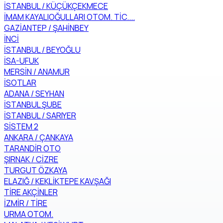
İSTANBUL / KÜÇÜKÇEKMECE
İMAM KAYALIOĞULLARI OTOM. TİC....
GAZİANTEP / ŞAHİNBEY
İNCİ
İSTANBUL / BEYOĞLU
İSA-UFUK
MERSİN / ANAMUR
İSOTLAR
ADANA / SEYHAN
İSTANBUL ŞUBE
İSTANBUL / SARIYER
SİSTEM 2
ANKARA / ÇANKAYA
TARANDİR OTO
ŞIRNAK / CİZRE
TURGUT ÖZKAYA
ELAZIĞ / KEKLİKTEPE KAVŞAĞI
TİRE AKÇİNLER
İZMİR / TİRE
URMA OTOM.