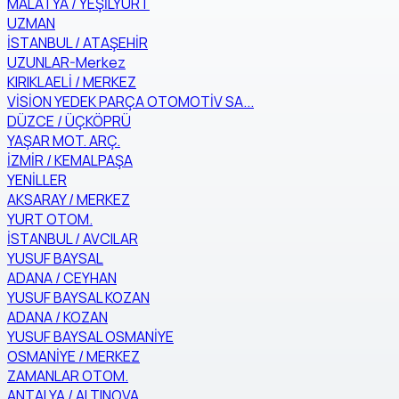
MALATYA / YEŞİLYURT
UZMAN
İSTANBUL / ATAŞEHİR
UZUNLAR-Merkez
KIRIKLAELİ / MERKEZ
VİSİON YEDEK PARÇA OTOMOTİV SA...
DÜZCE / ÜÇKÖPRÜ
YAŞAR MOT. ARÇ.
İZMİR / KEMALPAŞA
YENİLLER
AKSARAY / MERKEZ
YURT OTOM.
İSTANBUL / AVCILAR
YUSUF BAYSAL
ADANA / CEYHAN
YUSUF BAYSAL KOZAN
ADANA / KOZAN
YUSUF BAYSAL OSMANİYE
OSMANİYE / MERKEZ
ZAMANLAR OTOM.
ANTALYA / ALTINOVA