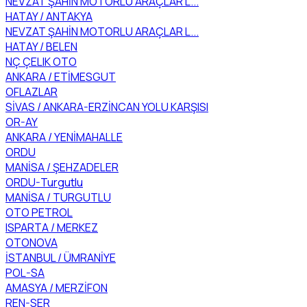
NEVZAT ŞAHİN MOTORLU ARAÇLAR L...
HATAY / ANTAKYA
NEVZAT ŞAHİN MOTORLU ARAÇLAR L...
HATAY / BELEN
NÇ ÇELIK OTO
ANKARA / ETİMESGUT
OFLAZLAR
SİVAS / ANKARA-ERZİNCAN YOLU KARŞISI
OR-AY
ANKARA / YENİMAHALLE
ORDU
MANİSA / ŞEHZADELER
ORDU-Turgutlu
MANİSA / TURGUTLU
OTO PETROL
ISPARTA / MERKEZ
OTONOVA
İSTANBUL / ÜMRANİYE
POL-SA
AMASYA / MERZİFON
REN-SER