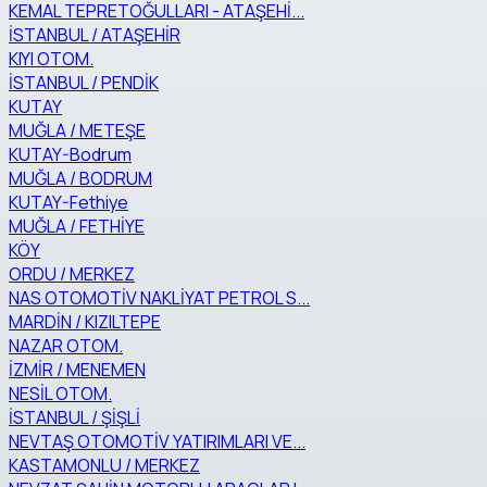
KEMAL TEPRETOĞULLARI - ATAŞEHİ...
İSTANBUL / ATAŞEHİR
KIYI OTOM.
İSTANBUL / PENDİK
KUTAY
MUĞLA / METEŞE
KUTAY-Bodrum
MUĞLA / BODRUM
KUTAY-Fethiye
MUĞLA / FETHİYE
KÖY
ORDU / MERKEZ
NAS OTOMOTİV NAKLİYAT PETROL S...
MARDİN / KIZILTEPE
NAZAR OTOM.
İZMİR / MENEMEN
NESİL OTOM.
İSTANBUL / ŞİŞLİ
NEVTAŞ OTOMOTİV YATIRIMLARI VE...
KASTAMONLU / MERKEZ