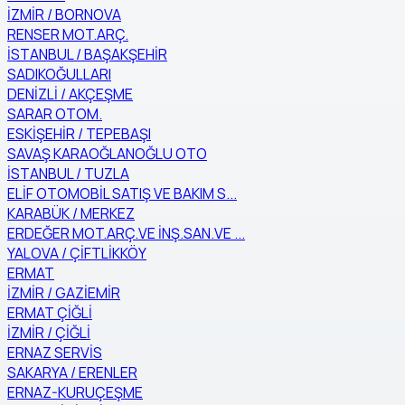
İZMİR / BORNOVA
RENSER MOT.ARÇ.
İSTANBUL / BAŞAKŞEHİR
SADIKOĞULLARI
DENİZLİ / AKÇEŞME
SARAR OTOM.
ESKİŞEHİR / TEPEBAŞI
SAVAŞ KARAOĞLANOĞLU OTO
İSTANBUL / TUZLA
ELİF OTOMOBİL SATIŞ VE BAKIM S...
KARABÜK / MERKEZ
ERDEĞER MOT.ARÇ.VE İNŞ.SAN.VE ...
YALOVA / ÇİFTLİKKÖY
ERMAT
İZMİR / GAZİEMİR
ERMAT ÇİĞLİ
İZMİR / ÇİĞLİ
ERNAZ SERVİS
SAKARYA / ERENLER
ERNAZ-KURUÇEŞME