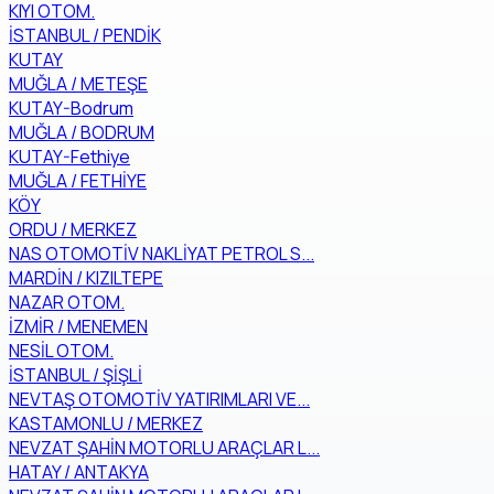
KIYI OTOM.
İSTANBUL / PENDİK
KUTAY
MUĞLA / METEŞE
KUTAY-Bodrum
MUĞLA / BODRUM
KUTAY-Fethiye
MUĞLA / FETHİYE
KÖY
ORDU / MERKEZ
NAS OTOMOTİV NAKLİYAT PETROL S...
MARDİN / KIZILTEPE
NAZAR OTOM.
İZMİR / MENEMEN
NESİL OTOM.
İSTANBUL / ŞİŞLİ
NEVTAŞ OTOMOTİV YATIRIMLARI VE...
KASTAMONLU / MERKEZ
NEVZAT ŞAHİN MOTORLU ARAÇLAR L...
HATAY / ANTAKYA