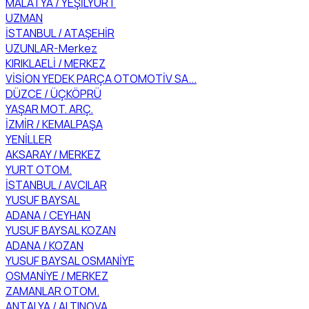
MALATYA / YEŞİLYURT
UZMAN
İSTANBUL / ATAŞEHİR
UZUNLAR-Merkez
KIRIKLAELİ / MERKEZ
VİSİON YEDEK PARÇA OTOMOTİV SA...
DÜZCE / ÜÇKÖPRÜ
YAŞAR MOT. ARÇ.
İZMİR / KEMALPAŞA
YENİLLER
AKSARAY / MERKEZ
YURT OTOM.
İSTANBUL / AVCILAR
YUSUF BAYSAL
ADANA / CEYHAN
YUSUF BAYSAL KOZAN
ADANA / KOZAN
YUSUF BAYSAL OSMANİYE
OSMANİYE / MERKEZ
ZAMANLAR OTOM.
ANTALYA / ALTINOVA