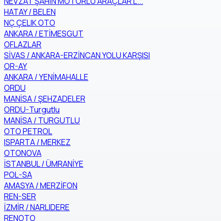
NEVZAT ŞAHİN MOTORLU ARAÇLAR L...
HATAY / BELEN
NÇ ÇELIK OTO
ANKARA / ETİMESGUT
OFLAZLAR
SİVAS / ANKARA-ERZİNCAN YOLU KARŞISI
OR-AY
ANKARA / YENİMAHALLE
ORDU
MANİSA / ŞEHZADELER
ORDU-Turgutlu
MANİSA / TURGUTLU
OTO PETROL
ISPARTA / MERKEZ
OTONOVA
İSTANBUL / ÜMRANİYE
POL-SA
AMASYA / MERZİFON
REN-SER
İZMİR / NARLIDERE
RENOTO