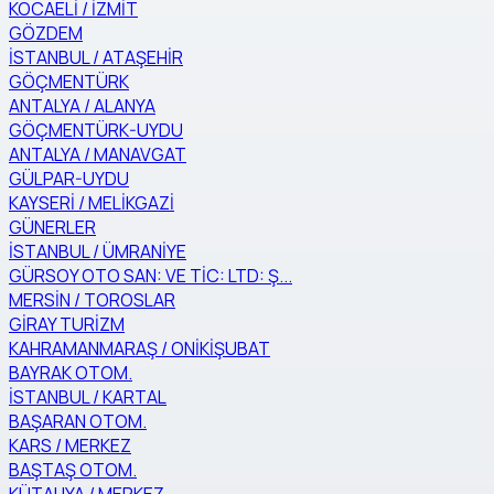
KOCAELİ / İZMİT
GÖZDEM
İSTANBUL / ATAŞEHİR
GÖÇMENTÜRK
ANTALYA / ALANYA
GÖÇMENTÜRK-UYDU
ANTALYA / MANAVGAT
GÜLPAR-UYDU
KAYSERİ / MELİKGAZİ
GÜNERLER
İSTANBUL / ÜMRANİYE
GÜRSOY OTO SAN: VE TİC: LTD: Ş...
MERSİN / TOROSLAR
GİRAY TURİZM
KAHRAMANMARAŞ / ONİKİŞUBAT
BAYRAK OTOM.
İSTANBUL / KARTAL
BAŞARAN OTOM.
KARS / MERKEZ
BAŞTAŞ OTOM.