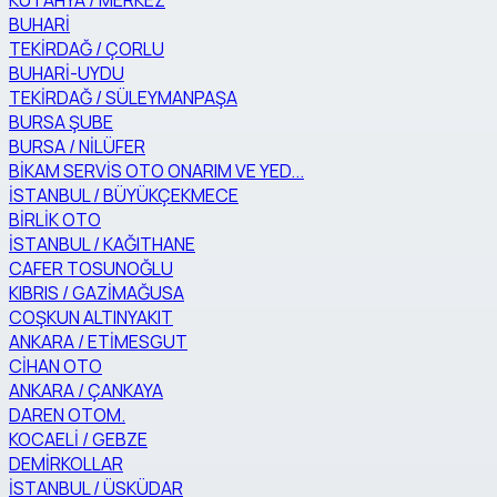
KÜTAHYA / MERKEZ
BUHARİ
TEKİRDAĞ / ÇORLU
BUHARİ-UYDU
TEKİRDAĞ / SÜLEYMANPAŞA
BURSA ŞUBE
BURSA / NİLÜFER
BİKAM SERVİS OTO ONARIM VE YED...
İSTANBUL / BÜYÜKÇEKMECE
BİRLİK OTO
İSTANBUL / KAĞITHANE
CAFER TOSUNOĞLU
KIBRIS / GAZİMAĞUSA
COŞKUN ALTINYAKIT
ANKARA / ETİMESGUT
CİHAN OTO
ANKARA / ÇANKAYA
DAREN OTOM.
KOCAELİ / GEBZE
DEMİRKOLLAR
İSTANBUL / ÜSKÜDAR