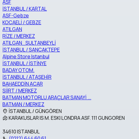
ASF
İSTANBUL / KARTAL
ASF-Gebze
KOCAELİ / GEBZE
ATILGAN
RİZE / MERKEZ
ATILGAN_SULTANBEYLİ
İSTANBUL / SANCAKTEPE
Alpine Store Istanbul
İSTANBUL / İSTİNYE
BADAY OTOM.
İSTANBUL / ATAŞEHİR
BAHAEDDİN ACAR
SİİRT / MERKEZ
BATMAN MOTORLU ARAÇLAR SANAYİ ...
BATMAN / MERKEZ
İSTANBUL / GÜNGÖREN
KARAKUSLAR IS M. ESKI LONDRA ASF. 111 GUNGOREN
34610 ISTANBUL
(0212) 644 60 61