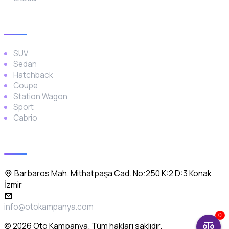
Araç Türleri
SUV
Sedan
Hatchback
Coupe
Station Wagon
Sport
Cabrio
İletişim
Barbaros Mah. Mithatpaşa Cad. No:250 K:2 D:3 Konak
İzmir
info@otokampanya.com
0
© 2026 Oto Kampanya. Tüm hakları saklıdır.