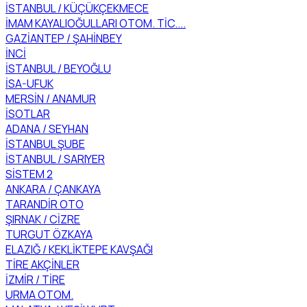
İSTANBUL / KÜÇÜKÇEKMECE
İMAM KAYALIOĞULLARI OTOM. TİC....
GAZİANTEP / ŞAHİNBEY
İNCİ
İSTANBUL / BEYOĞLU
İSA-UFUK
MERSİN / ANAMUR
İSOTLAR
ADANA / SEYHAN
İSTANBUL ŞUBE
İSTANBUL / SARIYER
SİSTEM 2
ANKARA / ÇANKAYA
TARANDİR OTO
ŞIRNAK / CİZRE
TURGUT ÖZKAYA
ELAZIĞ / KEKLİKTEPE KAVŞAĞI
TİRE AKÇİNLER
İZMİR / TİRE
URMA OTOM.