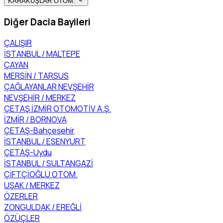
KARAKUŞLAR OTOM.
Diğer Dacia Bayileri
ÇALIŞIR
İSTANBUL / MALTEPE
ÇAYAN
MERSİN / TARSUS
ÇAĞLAYANLAR NEVŞEHİR
NEVŞEHİR / MERKEZ
ÇETAŞ İZMİR OTOMOTİV A.Ş.
İZMİR / BORNOVA
ÇETAŞ-Bahçeşehir
İSTANBUL / ESENYURT
ÇETAŞ-Uydu
İSTANBUL / SULTANGAZİ
ÇİFTÇİOĞLU OTOM.
UŞAK / MERKEZ
ÖZERLER
ZONGULDAK / EREĞLİ
ÖZÜÇLER