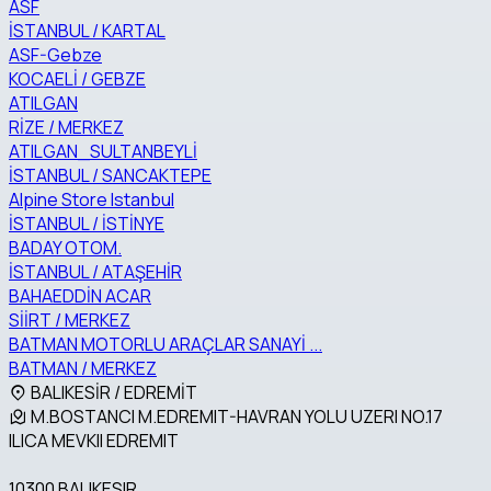
ASF
İSTANBUL / KARTAL
ASF-Gebze
KOCAELİ / GEBZE
ATILGAN
RİZE / MERKEZ
ATILGAN_SULTANBEYLİ
İSTANBUL / SANCAKTEPE
Alpine Store Istanbul
İSTANBUL / İSTİNYE
BADAY OTOM.
İSTANBUL / ATAŞEHİR
BAHAEDDİN ACAR
SİİRT / MERKEZ
BATMAN MOTORLU ARAÇLAR SANAYİ ...
BATMAN / MERKEZ
BALIKESİR / EDREMİT
M.BOSTANCI M.EDREMIT-HAVRAN YOLU UZERI NO.17
ILICA MEVKII EDREMIT
10300 BALIKESIR