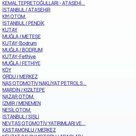
KEMAL TEPRETOĞULLARI - ATAŞEHİ...
İSTANBUL / ATAŞEHİR
KIYI OTOM.
İSTANBUL / PENDİK
KUTAY
MUĞLA / METEŞE
KUTAY-Bodrum
MUĞLA / BODRUM
KUTAY-Fethiye
MUĞLA / FETHİYE
KÖY
ORDU / MERKEZ
NAS OTOMOTİV NAKLİYAT PETROL S...
MARDİN / KIZILTEPE
NAZAR OTOM.
İZMİR / MENEMEN
NESİL OTOM.
İSTANBUL / ŞİŞLİ
NEVTAŞ OTOMOTİV YATIRIMLARI VE...
KASTAMONLU / MERKEZ