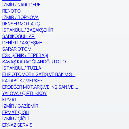
İZMİR / NARLIDERE
RENOTO
İZMİR / BORNOVA
RENSER MOT.ARÇ.
İSTANBUL / BAŞAKŞEHİR
SADIKOĞULLARI
DENİZLİ / AKÇEŞME
SARAR OTOM.
ESKİŞEHİR / TEPEBAŞI
SAVAŞ KARAOĞLANOĞLU OTO
İSTANBUL / TUZLA
ELİF OTOMOBİL SATIŞ VE BAKIM S...
KARABÜK / MERKEZ
ERDEĞER MOT.ARÇ.VE İNŞ.SAN.VE ...
YALOVA / ÇİFTLİKKÖY
ERMAT
İZMİR / GAZİEMİR
ERMAT ÇİĞLİ
İZMİR / ÇİĞLİ
ERNAZ SERVİS