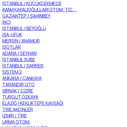
İSTANBUL / KÜÇÜKÇEKMECE
İMAM KAYALIOĞULLARI OTOM. TİC....
GAZİANTEP / ŞAHİNBEY
İNCİ
İSTANBUL / BEYOĞLU
İSA-UFUK
MERSİN / ANAMUR
İSOTLAR
ADANA / SEYHAN
İSTANBUL ŞUBE
İSTANBUL / SARIYER
SİSTEM 2
ANKARA / ÇANKAYA
TARANDİR OTO
ŞIRNAK / CİZRE
TURGUT ÖZKAYA
ELAZIĞ / KEKLİKTEPE KAVŞAĞI
TİRE AKÇİNLER
İZMİR / TİRE
URMA OTOM.