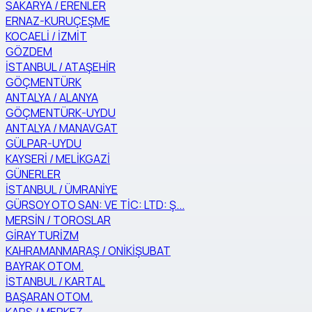
SAKARYA / ERENLER
ERNAZ-KURUÇEŞME
KOCAELİ / İZMİT
GÖZDEM
İSTANBUL / ATAŞEHİR
GÖÇMENTÜRK
ANTALYA / ALANYA
GÖÇMENTÜRK-UYDU
ANTALYA / MANAVGAT
GÜLPAR-UYDU
KAYSERİ / MELİKGAZİ
GÜNERLER
İSTANBUL / ÜMRANİYE
GÜRSOY OTO SAN: VE TİC: LTD: Ş...
MERSİN / TOROSLAR
GİRAY TURİZM
KAHRAMANMARAŞ / ONİKİŞUBAT
BAYRAK OTOM.
İSTANBUL / KARTAL
BAŞARAN OTOM.