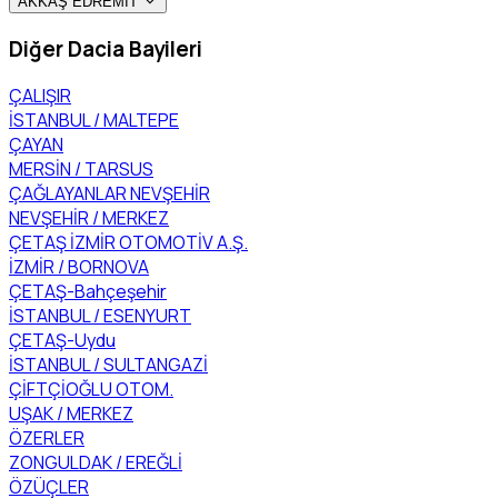
AKKAŞ EDREMİT
Diğer Dacia Bayileri
ÇALIŞIR
İSTANBUL / MALTEPE
ÇAYAN
MERSİN / TARSUS
ÇAĞLAYANLAR NEVŞEHİR
NEVŞEHİR / MERKEZ
ÇETAŞ İZMİR OTOMOTİV A.Ş.
İZMİR / BORNOVA
ÇETAŞ-Bahçeşehir
İSTANBUL / ESENYURT
ÇETAŞ-Uydu
İSTANBUL / SULTANGAZİ
ÇİFTÇİOĞLU OTOM.
UŞAK / MERKEZ
ÖZERLER
ZONGULDAK / EREĞLİ
ÖZÜÇLER