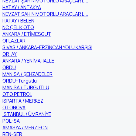
NEVZAT ŞAHİN MOTORLU ARAÇLAR L...
HATAY / ANTAKYA
NEVZAT ŞAHİN MOTORLU ARAÇLAR L...
HATAY / BELEN
NÇ ÇELIK OTO
ANKARA / ETİMESGUT
OFLAZLAR
SİVAS / ANKARA-ERZİNCAN YOLU KARŞISI
OR-AY
ANKARA / YENİMAHALLE
ORDU
MANİSA / ŞEHZADELER
ORDU-Turgutlu
MANİSA / TURGUTLU
OTO PETROL
ISPARTA / MERKEZ
OTONOVA
İSTANBUL / ÜMRANİYE
POL-SA
AMASYA / MERZİFON
REN-SER