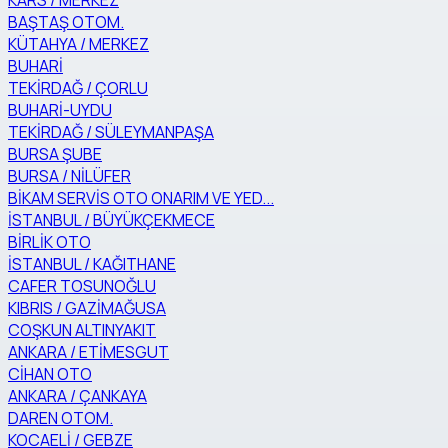
KARS / MERKEZ
BAŞTAŞ OTOM.
KÜTAHYA / MERKEZ
BUHARİ
TEKİRDAĞ / ÇORLU
BUHARİ-UYDU
TEKİRDAĞ / SÜLEYMANPAŞA
BURSA ŞUBE
BURSA / NİLÜFER
BİKAM SERVİS OTO ONARIM VE YED...
İSTANBUL / BÜYÜKÇEKMECE
BİRLİK OTO
İSTANBUL / KAĞITHANE
CAFER TOSUNOĞLU
KIBRIS / GAZİMAĞUSA
COŞKUN ALTINYAKIT
ANKARA / ETİMESGUT
CİHAN OTO
ANKARA / ÇANKAYA
DAREN OTOM.
KOCAELİ / GEBZE