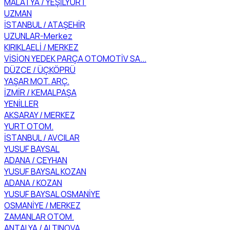
MALATYA / YEŞİLYURT
UZMAN
İSTANBUL / ATAŞEHİR
UZUNLAR-Merkez
KIRIKLAELİ / MERKEZ
VİSİON YEDEK PARÇA OTOMOTİV SA...
DÜZCE / ÜÇKÖPRÜ
YAŞAR MOT. ARÇ.
İZMİR / KEMALPAŞA
YENİLLER
AKSARAY / MERKEZ
YURT OTOM.
İSTANBUL / AVCILAR
YUSUF BAYSAL
ADANA / CEYHAN
YUSUF BAYSAL KOZAN
ADANA / KOZAN
YUSUF BAYSAL OSMANİYE
OSMANİYE / MERKEZ
ZAMANLAR OTOM.
ANTALYA / ALTINOVA