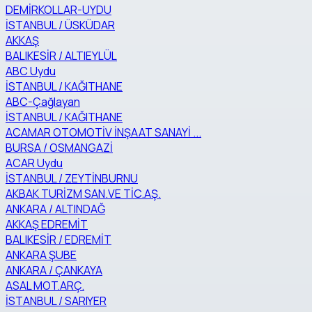
DEMİRKOLLAR-UYDU
İSTANBUL / ÜSKÜDAR
AKKAŞ
BALIKESİR / ALTIEYLÜL
ABC Uydu
İSTANBUL / KAĞITHANE
ABC-Çağlayan
İSTANBUL / KAĞITHANE
ACAMAR OTOMOTİV İNŞAAT SANAYİ ...
BURSA / OSMANGAZİ
ACAR Uydu
İSTANBUL / ZEYTİNBURNU
AKBAK TURİZM SAN.VE TİC.AŞ.
ANKARA / ALTINDAĞ
AKKAŞ EDREMİT
BALIKESİR / EDREMİT
ANKARA ŞUBE
ANKARA / ÇANKAYA
ASAL MOT.ARÇ.
İSTANBUL / SARIYER