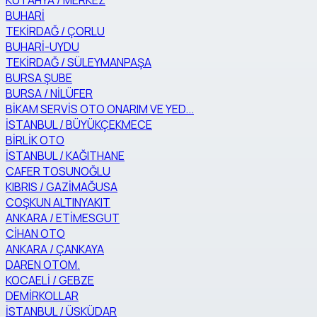
KÜTAHYA / MERKEZ
BUHARİ
TEKİRDAĞ / ÇORLU
BUHARİ-UYDU
TEKİRDAĞ / SÜLEYMANPAŞA
BURSA ŞUBE
BURSA / NİLÜFER
BİKAM SERVİS OTO ONARIM VE YED...
İSTANBUL / BÜYÜKÇEKMECE
BİRLİK OTO
İSTANBUL / KAĞITHANE
CAFER TOSUNOĞLU
KIBRIS / GAZİMAĞUSA
COŞKUN ALTINYAKIT
ANKARA / ETİMESGUT
CİHAN OTO
ANKARA / ÇANKAYA
DAREN OTOM.
KOCAELİ / GEBZE
DEMİRKOLLAR
İSTANBUL / ÜSKÜDAR