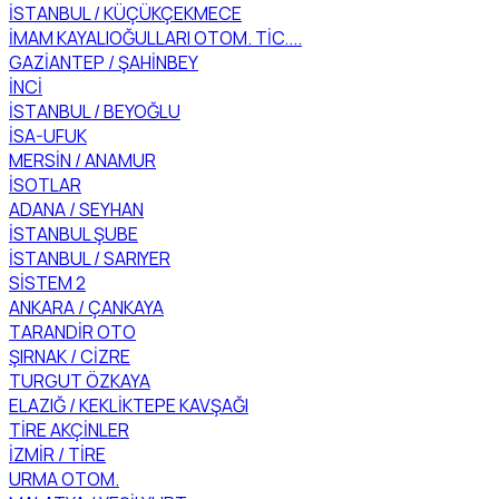
İSTANBUL / KÜÇÜKÇEKMECE
İMAM KAYALIOĞULLARI OTOM. TİC....
GAZİANTEP / ŞAHİNBEY
İNCİ
İSTANBUL / BEYOĞLU
İSA-UFUK
MERSİN / ANAMUR
İSOTLAR
ADANA / SEYHAN
İSTANBUL ŞUBE
İSTANBUL / SARIYER
SİSTEM 2
ANKARA / ÇANKAYA
TARANDİR OTO
ŞIRNAK / CİZRE
TURGUT ÖZKAYA
ELAZIĞ / KEKLİKTEPE KAVŞAĞI
TİRE AKÇİNLER
İZMİR / TİRE
URMA OTOM.