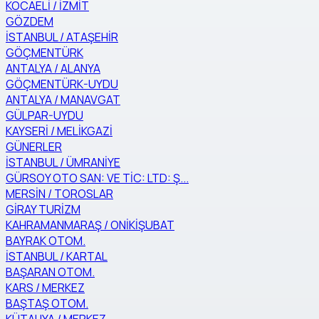
KOCAELİ / İZMİT
GÖZDEM
İSTANBUL / ATAŞEHİR
GÖÇMENTÜRK
ANTALYA / ALANYA
GÖÇMENTÜRK-UYDU
ANTALYA / MANAVGAT
GÜLPAR-UYDU
KAYSERİ / MELİKGAZİ
GÜNERLER
İSTANBUL / ÜMRANİYE
GÜRSOY OTO SAN: VE TİC: LTD: Ş...
MERSİN / TOROSLAR
GİRAY TURİZM
KAHRAMANMARAŞ / ONİKİŞUBAT
BAYRAK OTOM.
İSTANBUL / KARTAL
BAŞARAN OTOM.
KARS / MERKEZ
BAŞTAŞ OTOM.