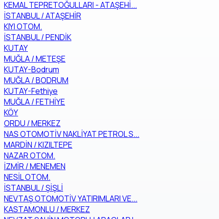
KEMAL TEPRETOĞULLARI - ATAŞEHİ...
İSTANBUL / ATAŞEHİR
KIYI OTOM.
İSTANBUL / PENDİK
KUTAY
MUĞLA / METEŞE
KUTAY-Bodrum
MUĞLA / BODRUM
KUTAY-Fethiye
MUĞLA / FETHİYE
KÖY
ORDU / MERKEZ
NAS OTOMOTİV NAKLİYAT PETROL S...
MARDİN / KIZILTEPE
NAZAR OTOM.
İZMİR / MENEMEN
NESİL OTOM.
İSTANBUL / ŞİŞLİ
NEVTAŞ OTOMOTİV YATIRIMLARI VE...
KASTAMONLU / MERKEZ