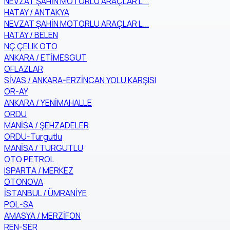
NEVZAT ŞAHİN MOTORLU ARAÇLAR L...
HATAY / ANTAKYA
NEVZAT ŞAHİN MOTORLU ARAÇLAR L...
HATAY / BELEN
NÇ ÇELIK OTO
ANKARA / ETİMESGUT
OFLAZLAR
SİVAS / ANKARA-ERZİNCAN YOLU KARŞISI
OR-AY
ANKARA / YENİMAHALLE
ORDU
MANİSA / ŞEHZADELER
ORDU-Turgutlu
MANİSA / TURGUTLU
OTO PETROL
ISPARTA / MERKEZ
OTONOVA
İSTANBUL / ÜMRANİYE
POL-SA
AMASYA / MERZİFON
REN-SER