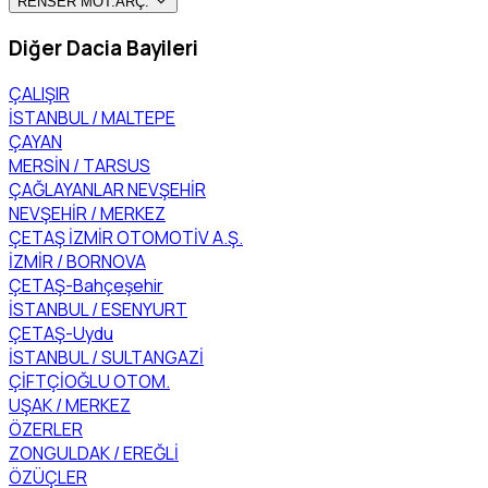
RENSER MOT.ARÇ.
Diğer Dacia Bayileri
ÇALIŞIR
İSTANBUL / MALTEPE
ÇAYAN
MERSİN / TARSUS
ÇAĞLAYANLAR NEVŞEHİR
NEVŞEHİR / MERKEZ
ÇETAŞ İZMİR OTOMOTİV A.Ş.
İZMİR / BORNOVA
ÇETAŞ-Bahçeşehir
İSTANBUL / ESENYURT
ÇETAŞ-Uydu
İSTANBUL / SULTANGAZİ
ÇİFTÇİOĞLU OTOM.
UŞAK / MERKEZ
ÖZERLER
ZONGULDAK / EREĞLİ
ÖZÜÇLER