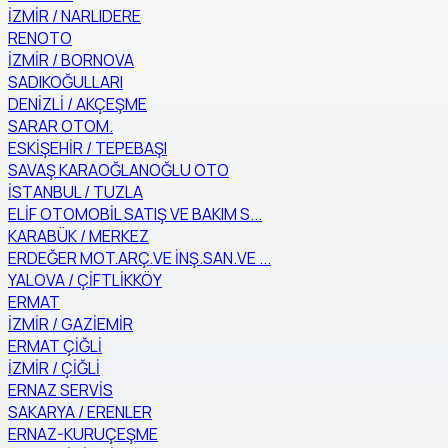
İZMİR / NARLIDERE
RENOTO
İZMİR / BORNOVA
SADIKOĞULLARI
DENİZLİ / AKÇEŞME
SARAR OTOM.
ESKİŞEHİR / TEPEBAŞI
SAVAŞ KARAOĞLANOĞLU OTO
İSTANBUL / TUZLA
ELİF OTOMOBİL SATIŞ VE BAKIM S...
KARABÜK / MERKEZ
ERDEĞER MOT.ARÇ.VE İNŞ.SAN.VE ...
YALOVA / ÇİFTLİKKÖY
ERMAT
İZMİR / GAZİEMİR
ERMAT ÇİĞLİ
İZMİR / ÇİĞLİ
ERNAZ SERVİS
SAKARYA / ERENLER
ERNAZ-KURUÇEŞME