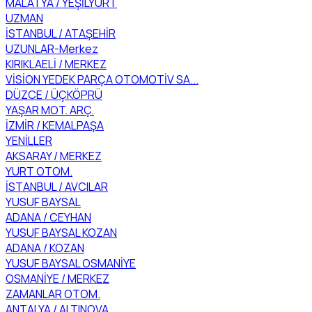
MALATYA / YEŞİLYURT
UZMAN
İSTANBUL / ATAŞEHİR
UZUNLAR-Merkez
KIRIKLAELİ / MERKEZ
VİSİON YEDEK PARÇA OTOMOTİV SA...
DÜZCE / ÜÇKÖPRÜ
YAŞAR MOT. ARÇ.
İZMİR / KEMALPAŞA
YENİLLER
AKSARAY / MERKEZ
YURT OTOM.
İSTANBUL / AVCILAR
YUSUF BAYSAL
ADANA / CEYHAN
YUSUF BAYSAL KOZAN
ADANA / KOZAN
YUSUF BAYSAL OSMANİYE
OSMANİYE / MERKEZ
ZAMANLAR OTOM.
ANTALYA / ALTINOVA