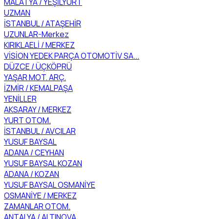
MALATYA / YEŞİLYURT
UZMAN
İSTANBUL / ATAŞEHİR
UZUNLAR-Merkez
KIRIKLAELİ / MERKEZ
VİSİON YEDEK PARÇA OTOMOTİV SA...
DÜZCE / ÜÇKÖPRÜ
YAŞAR MOT. ARÇ.
İZMİR / KEMALPAŞA
YENİLLER
AKSARAY / MERKEZ
YURT OTOM.
İSTANBUL / AVCILAR
YUSUF BAYSAL
ADANA / CEYHAN
YUSUF BAYSAL KOZAN
ADANA / KOZAN
YUSUF BAYSAL OSMANİYE
OSMANİYE / MERKEZ
ZAMANLAR OTOM.
ANTALYA / ALTINOVA