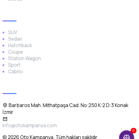
Araç Türleri
SUV
Sedan
Hatchback
Coupe
Station Wagon
Sport
Cabrio
İletişim
Barbaros Mah. Mithatpaşa Cad. No:250 K:2 D:3 Konak
İzmir
info@otokampanya.com
0
© 2026 Oto Kampanya. Tüm hakları saklıdır.