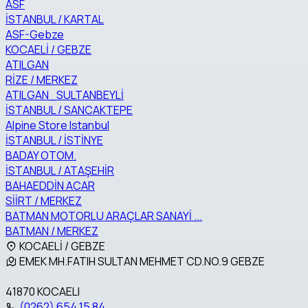
ASF
İSTANBUL / KARTAL
ASF-Gebze
KOCAELİ / GEBZE
ATILGAN
RİZE / MERKEZ
ATILGAN_SULTANBEYLİ
İSTANBUL / SANCAKTEPE
Alpine Store Istanbul
İSTANBUL / İSTİNYE
BADAY OTOM.
İSTANBUL / ATAŞEHİR
BAHAEDDİN ACAR
SİİRT / MERKEZ
BATMAN MOTORLU ARAÇLAR SANAYİ ...
BATMAN / MERKEZ
KOCAELİ / GEBZE
EMEK MH.FATIH SULTAN MEHMET CD.NO.9 GEBZE
41870 KOCAELI
(0262) 654 15 84