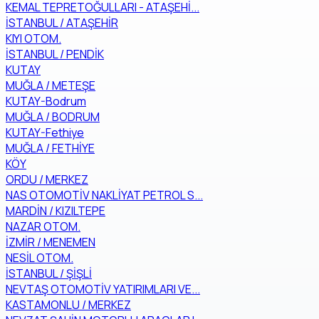
KEMAL TEPRETOĞULLARI - ATAŞEHİ...
İSTANBUL / ATAŞEHİR
KIYI OTOM.
İSTANBUL / PENDİK
KUTAY
MUĞLA / METEŞE
KUTAY-Bodrum
MUĞLA / BODRUM
KUTAY-Fethiye
MUĞLA / FETHİYE
KÖY
ORDU / MERKEZ
NAS OTOMOTİV NAKLİYAT PETROL S...
MARDİN / KIZILTEPE
NAZAR OTOM.
İZMİR / MENEMEN
NESİL OTOM.
İSTANBUL / ŞİŞLİ
NEVTAŞ OTOMOTİV YATIRIMLARI VE...
KASTAMONLU / MERKEZ