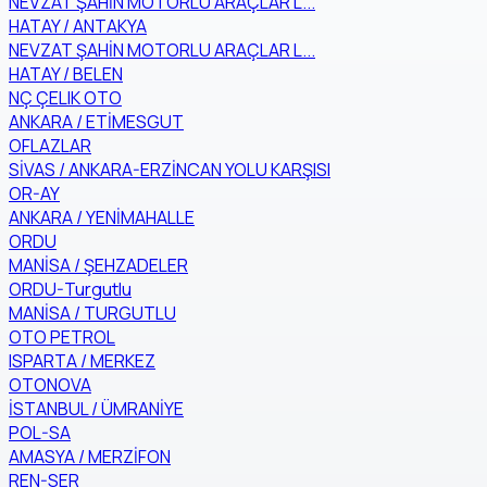
NEVZAT ŞAHİN MOTORLU ARAÇLAR L...
HATAY / ANTAKYA
NEVZAT ŞAHİN MOTORLU ARAÇLAR L...
HATAY / BELEN
NÇ ÇELIK OTO
ANKARA / ETİMESGUT
OFLAZLAR
SİVAS / ANKARA-ERZİNCAN YOLU KARŞISI
OR-AY
ANKARA / YENİMAHALLE
ORDU
MANİSA / ŞEHZADELER
ORDU-Turgutlu
MANİSA / TURGUTLU
OTO PETROL
ISPARTA / MERKEZ
OTONOVA
İSTANBUL / ÜMRANİYE
POL-SA
AMASYA / MERZİFON
REN-SER