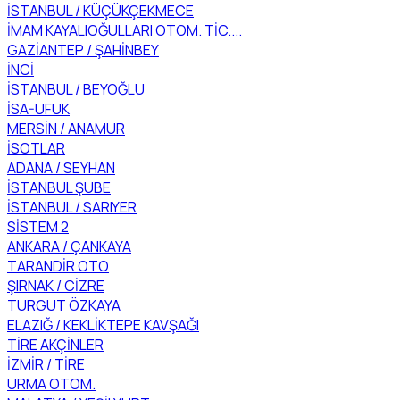
İSTANBUL / KÜÇÜKÇEKMECE
İMAM KAYALIOĞULLARI OTOM. TİC....
GAZİANTEP / ŞAHİNBEY
İNCİ
İSTANBUL / BEYOĞLU
İSA-UFUK
MERSİN / ANAMUR
İSOTLAR
ADANA / SEYHAN
İSTANBUL ŞUBE
İSTANBUL / SARIYER
SİSTEM 2
ANKARA / ÇANKAYA
TARANDİR OTO
ŞIRNAK / CİZRE
TURGUT ÖZKAYA
ELAZIĞ / KEKLİKTEPE KAVŞAĞI
TİRE AKÇİNLER
İZMİR / TİRE
URMA OTOM.