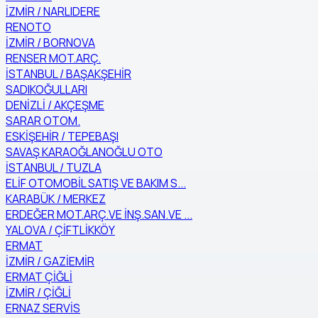
İZMİR / NARLIDERE
RENOTO
İZMİR / BORNOVA
RENSER MOT.ARÇ.
İSTANBUL / BAŞAKŞEHİR
SADIKOĞULLARI
DENİZLİ / AKÇEŞME
SARAR OTOM.
ESKİŞEHİR / TEPEBAŞI
SAVAŞ KARAOĞLANOĞLU OTO
İSTANBUL / TUZLA
ELİF OTOMOBİL SATIŞ VE BAKIM S...
KARABÜK / MERKEZ
ERDEĞER MOT.ARÇ.VE İNŞ.SAN.VE ...
YALOVA / ÇİFTLİKKÖY
ERMAT
İZMİR / GAZİEMİR
ERMAT ÇİĞLİ
İZMİR / ÇİĞLİ
ERNAZ SERVİS