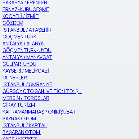
SAKARYA / ERENLER
ERNAZ-KURUÇEŞME
KOCAELİ / İZMİT
GÖZDEM
İSTANBUL / ATAŞEHİR
GÖÇMENTÜRK
ANTALYA / ALANYA
GÖÇMENTÜRK-UYDU
ANTALYA / MANAVGAT
GÜLPAR-UYDU
KAYSERİ / MELİKGAZİ
GÜNERLER
İSTANBUL / ÜMRANİYE
GÜRSOY OTO SAN: VE TİC: LTD: Ş...
MERSİN / TOROSLAR
GİRAY TURİZM
KAHRAMANMARAŞ / ONİKİŞUBAT
BAYRAK OTOM.
İSTANBUL / KARTAL
BAŞARAN OTOM.