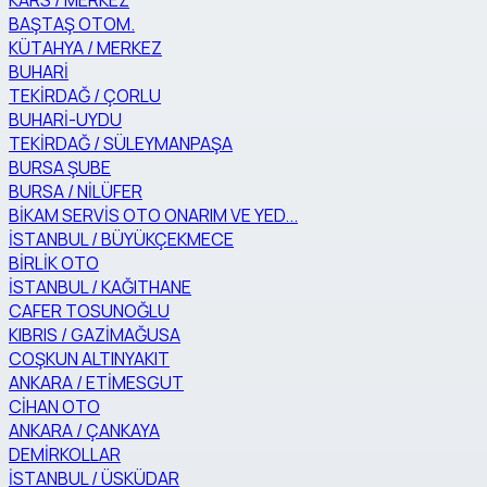
KARS / MERKEZ
BAŞTAŞ OTOM.
KÜTAHYA / MERKEZ
BUHARİ
TEKİRDAĞ / ÇORLU
BUHARİ-UYDU
TEKİRDAĞ / SÜLEYMANPAŞA
BURSA ŞUBE
BURSA / NİLÜFER
BİKAM SERVİS OTO ONARIM VE YED...
İSTANBUL / BÜYÜKÇEKMECE
BİRLİK OTO
İSTANBUL / KAĞITHANE
CAFER TOSUNOĞLU
KIBRIS / GAZİMAĞUSA
COŞKUN ALTINYAKIT
ANKARA / ETİMESGUT
CİHAN OTO
ANKARA / ÇANKAYA
DEMİRKOLLAR
İSTANBUL / ÜSKÜDAR