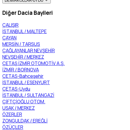
DEMİRKOLLAR-UYDU
Diğer Dacia Bayileri
ÇALIŞIR
İSTANBUL / MALTEPE
ÇAYAN
MERSİN / TARSUS
ÇAĞLAYANLAR NEVŞEHİR
NEVŞEHİR / MERKEZ
ÇETAŞ İZMİR OTOMOTİV A.Ş.
İZMİR / BORNOVA
ÇETAŞ-Bahçeşehir
İSTANBUL / ESENYURT
ÇETAŞ-Uydu
İSTANBUL / SULTANGAZİ
ÇİFTÇİOĞLU OTOM.
UŞAK / MERKEZ
ÖZERLER
ZONGULDAK / EREĞLİ
ÖZÜÇLER