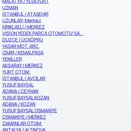
MALATYA / YEŞİLYURT
UZMAN
İSTANBUL / ATAŞEHİR
UZUNLAR-Merkez
KIRIKLAELİ / MERKEZ
VİSİON YEDEK PARÇA OTOMOTİV SA...
DÜZCE / ÜÇKÖPRÜ
YAŞAR MOT. ARÇ.
İZMİR / KEMALPAŞA
YENİLLER
AKSARAY / MERKEZ
YURT OTOM.
İSTANBUL / AVCILAR
YUSUF BAYSAL
ADANA / CEYHAN
YUSUF BAYSAL KOZAN
ADANA / KOZAN
YUSUF BAYSAL OSMANİYE
OSMANİYE / MERKEZ
ZAMANLAR OTOM.
ANTALYA / ALTINOVA