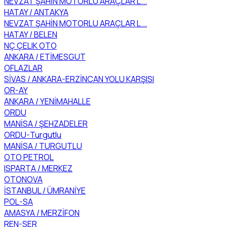
NEVZAT ŞAHİN MOTORLU ARAÇLAR L...
HATAY / ANTAKYA
NEVZAT ŞAHİN MOTORLU ARAÇLAR L...
HATAY / BELEN
NÇ ÇELIK OTO
ANKARA / ETİMESGUT
OFLAZLAR
SİVAS / ANKARA-ERZİNCAN YOLU KARŞISI
OR-AY
ANKARA / YENİMAHALLE
ORDU
MANİSA / ŞEHZADELER
ORDU-Turgutlu
MANİSA / TURGUTLU
OTO PETROL
ISPARTA / MERKEZ
OTONOVA
İSTANBUL / ÜMRANİYE
POL-SA
AMASYA / MERZİFON
REN-SER