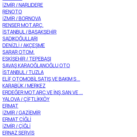
İZMİR / NARLIDERE
RENOTO
İZMİR / BORNOVA
RENSER MOT.ARÇ.
İSTANBUL / BAŞAKŞEHİR
SADIKOĞULLARI
DENİZLİ / AKÇEŞME
SARAR OTOM.
ESKİŞEHİR / TEPEBAŞI
SAVAŞ KARAOĞLANOĞLU OTO
İSTANBUL / TUZLA
ELİF OTOMOBİL SATIŞ VE BAKIM S...
KARABÜK / MERKEZ
ERDEĞER MOT.ARÇ.VE İNŞ.SAN.VE ...
YALOVA / ÇİFTLİKKÖY
ERMAT
İZMİR / GAZİEMİR
ERMAT ÇİĞLİ
İZMİR / ÇİĞLİ
ERNAZ SERVİS