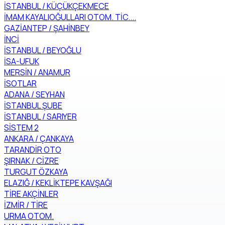
İSTANBUL / KÜÇÜKÇEKMECE
İMAM KAYALIOĞULLARI OTOM. TİC....
GAZİANTEP / ŞAHİNBEY
İNCİ
İSTANBUL / BEYOĞLU
İSA-UFUK
MERSİN / ANAMUR
İSOTLAR
ADANA / SEYHAN
İSTANBUL ŞUBE
İSTANBUL / SARIYER
SİSTEM 2
ANKARA / ÇANKAYA
TARANDİR OTO
ŞIRNAK / CİZRE
TURGUT ÖZKAYA
ELAZIĞ / KEKLİKTEPE KAVŞAĞI
TİRE AKÇİNLER
İZMİR / TİRE
URMA OTOM.