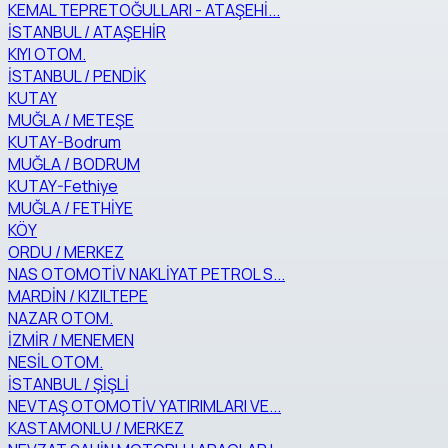
KEMAL TEPRETOĞULLARI - ATAŞEHİ...
İSTANBUL / ATAŞEHİR
KIYI OTOM.
İSTANBUL / PENDİK
KUTAY
MUĞLA / METEŞE
KUTAY-Bodrum
MUĞLA / BODRUM
KUTAY-Fethiye
MUĞLA / FETHİYE
KÖY
ORDU / MERKEZ
NAS OTOMOTİV NAKLİYAT PETROL S...
MARDİN / KIZILTEPE
NAZAR OTOM.
İZMİR / MENEMEN
NESİL OTOM.
İSTANBUL / ŞİŞLİ
NEVTAŞ OTOMOTİV YATIRIMLARI VE...
KASTAMONLU / MERKEZ