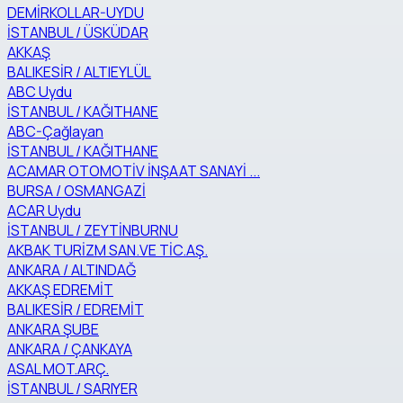
DEMİRKOLLAR-UYDU
İSTANBUL / ÜSKÜDAR
AKKAŞ
BALIKESİR / ALTIEYLÜL
ABC Uydu
İSTANBUL / KAĞITHANE
ABC-Çağlayan
İSTANBUL / KAĞITHANE
ACAMAR OTOMOTİV İNŞAAT SANAYİ ...
BURSA / OSMANGAZİ
ACAR Uydu
İSTANBUL / ZEYTİNBURNU
AKBAK TURİZM SAN.VE TİC.AŞ.
ANKARA / ALTINDAĞ
AKKAŞ EDREMİT
BALIKESİR / EDREMİT
ANKARA ŞUBE
ANKARA / ÇANKAYA
ASAL MOT.ARÇ.
İSTANBUL / SARIYER