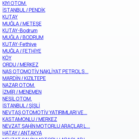
KIYI OTOM.
İSTANBUL / PENDİK
KUTAY
MUĞLA / METEŞE
KUTAY-Bodrum
MUĞLA / BODRUM
KUTAY-Fethiye
MUĞLA / FETHİYE
KÖY
ORDU / MERKEZ
NAS OTOMOTİV NAKLİYAT PETROL S...
MARDİN / KIZILTEPE
NAZAR OTOM.
İZMİR / MENEMEN
NESİL OTOM.
İSTANBUL / ŞİŞLİ
NEVTAŞ OTOMOTİV YATIRIMLARI VE...
KASTAMONLU / MERKEZ
NEVZAT ŞAHİN MOTORLU ARAÇLAR L...
HATAY / ANTAKYA