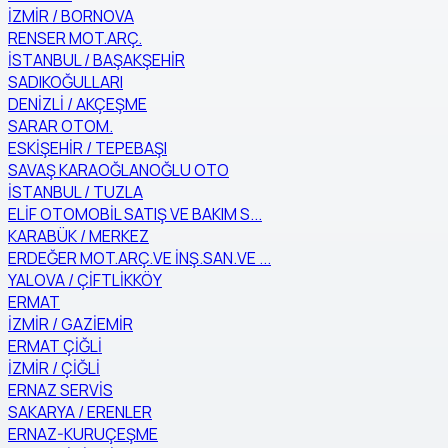
İZMİR / BORNOVA
RENSER MOT.ARÇ.
İSTANBUL / BAŞAKŞEHİR
SADIKOĞULLARI
DENİZLİ / AKÇEŞME
SARAR OTOM.
ESKİŞEHİR / TEPEBAŞI
SAVAŞ KARAOĞLANOĞLU OTO
İSTANBUL / TUZLA
ELİF OTOMOBİL SATIŞ VE BAKIM S...
KARABÜK / MERKEZ
ERDEĞER MOT.ARÇ.VE İNŞ.SAN.VE ...
YALOVA / ÇİFTLİKKÖY
ERMAT
İZMİR / GAZİEMİR
ERMAT ÇİĞLİ
İZMİR / ÇİĞLİ
ERNAZ SERVİS
SAKARYA / ERENLER
ERNAZ-KURUÇEŞME