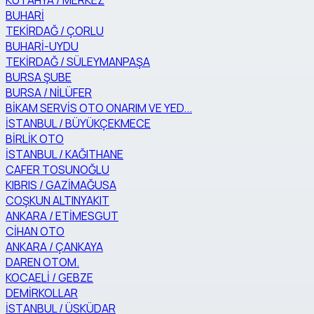
KÜTAHYA / MERKEZ
BUHARİ
TEKİRDAĞ / ÇORLU
BUHARİ-UYDU
TEKİRDAĞ / SÜLEYMANPAŞA
BURSA ŞUBE
BURSA / NİLÜFER
BİKAM SERVİS OTO ONARIM VE YED...
İSTANBUL / BÜYÜKÇEKMECE
BİRLİK OTO
İSTANBUL / KAĞITHANE
CAFER TOSUNOĞLU
KIBRIS / GAZİMAĞUSA
COŞKUN ALTINYAKIT
ANKARA / ETİMESGUT
CİHAN OTO
ANKARA / ÇANKAYA
DAREN OTOM.
KOCAELİ / GEBZE
DEMİRKOLLAR
İSTANBUL / ÜSKÜDAR