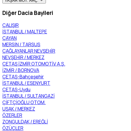
YAŞAR MOT. ARÇ.
Diğer Dacia Bayileri
ÇALIŞIR
İSTANBUL / MALTEPE
ÇAYAN
MERSİN / TARSUS
ÇAĞLAYANLAR NEVŞEHİR
NEVŞEHİR / MERKEZ
ÇETAŞ İZMİR OTOMOTİV A.Ş.
İZMİR / BORNOVA
ÇETAŞ-Bahçeşehir
İSTANBUL / ESENYURT
ÇETAŞ-Uydu
İSTANBUL / SULTANGAZİ
ÇİFTÇİOĞLU OTOM.
UŞAK / MERKEZ
ÖZERLER
ZONGULDAK / EREĞLİ
ÖZÜÇLER