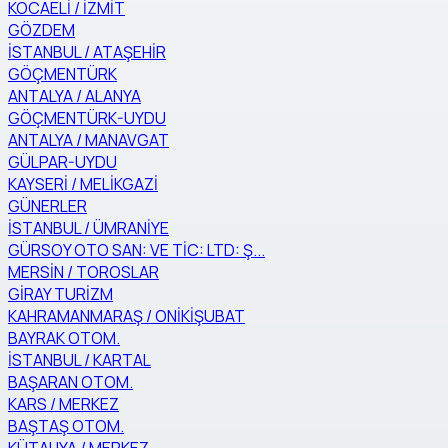
KOCAELİ / İZMİT
GÖZDEM
İSTANBUL / ATAŞEHİR
GÖÇMENTÜRK
ANTALYA / ALANYA
GÖÇMENTÜRK-UYDU
ANTALYA / MANAVGAT
GÜLPAR-UYDU
KAYSERİ / MELİKGAZİ
GÜNERLER
İSTANBUL / ÜMRANİYE
GÜRSOY OTO SAN: VE TİC: LTD: Ş...
MERSİN / TOROSLAR
GİRAY TURİZM
KAHRAMANMARAŞ / ONİKİŞUBAT
BAYRAK OTOM.
İSTANBUL / KARTAL
BAŞARAN OTOM.
KARS / MERKEZ
BAŞTAŞ OTOM.