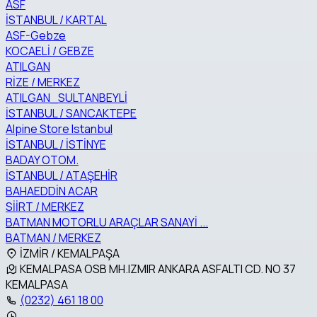
ASF
İSTANBUL / KARTAL
ASF-Gebze
KOCAELİ / GEBZE
ATILGAN
RİZE / MERKEZ
ATILGAN_SULTANBEYLİ
İSTANBUL / SANCAKTEPE
Alpine Store Istanbul
İSTANBUL / İSTİNYE
BADAY OTOM.
İSTANBUL / ATAŞEHİR
BAHAEDDİN ACAR
SİİRT / MERKEZ
BATMAN MOTORLU ARAÇLAR SANAYİ ...
BATMAN / MERKEZ
İZMİR / KEMALPAŞA
KEMALPASA OSB MH.IZMIR ANKARA ASFALTI CD. NO 37
KEMALPASA
(0232) 461 18 00