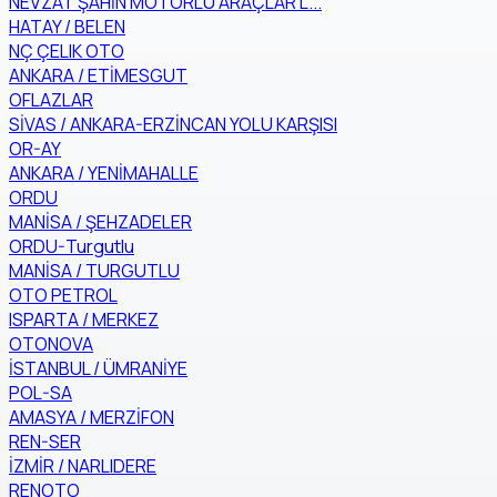
NEVZAT ŞAHİN MOTORLU ARAÇLAR L...
HATAY / BELEN
NÇ ÇELIK OTO
ANKARA / ETİMESGUT
OFLAZLAR
SİVAS / ANKARA-ERZİNCAN YOLU KARŞISI
OR-AY
ANKARA / YENİMAHALLE
ORDU
MANİSA / ŞEHZADELER
ORDU-Turgutlu
MANİSA / TURGUTLU
OTO PETROL
ISPARTA / MERKEZ
OTONOVA
İSTANBUL / ÜMRANİYE
POL-SA
AMASYA / MERZİFON
REN-SER
İZMİR / NARLIDERE
RENOTO