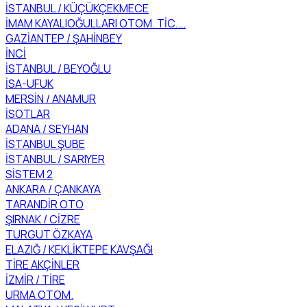
İSTANBUL / KÜÇÜKÇEKMECE
İMAM KAYALIOĞULLARI OTOM. TİC....
GAZİANTEP / ŞAHİNBEY
İNCİ
İSTANBUL / BEYOĞLU
İSA-UFUK
MERSİN / ANAMUR
İSOTLAR
ADANA / SEYHAN
İSTANBUL ŞUBE
İSTANBUL / SARIYER
SİSTEM 2
ANKARA / ÇANKAYA
TARANDİR OTO
ŞIRNAK / CİZRE
TURGUT ÖZKAYA
ELAZIĞ / KEKLİKTEPE KAVŞAĞI
TİRE AKÇİNLER
İZMİR / TİRE
URMA OTOM.